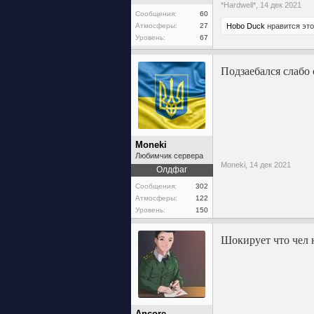
*Hardwell*,
14 дек 2021
Сообщения:
60
Атмосферы:
27
Hobo Duck
нравится это
Уровень:
67
Подзаебался слабо 
Moneki
Любимчик сервера
Moneki,
14 дек 2021
Олдфаг
Сообщения:
302
Атмосферы:
122
Уровень:
150
Шокирует что чел н
Ancore