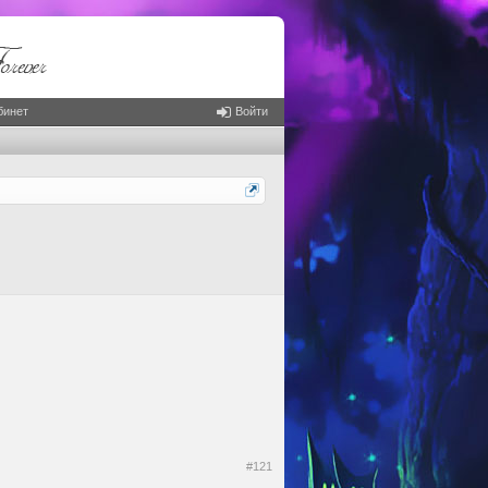
бинет
Войти
#121