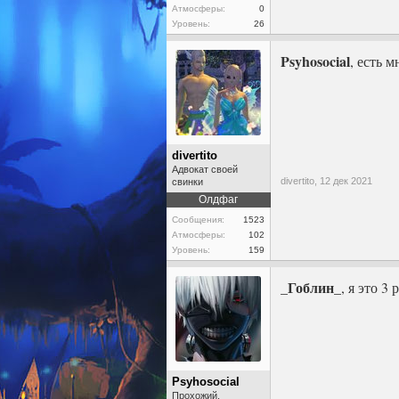
Атмосферы:
0
Уровень:
26
Psyhosocial
, есть 
divertito
Адвокат своей
divertito,
12 дек 2021
свинки
Олдфаг
Сообщения:
1523
Атмосферы:
102
Уровень:
159
_Гоблин_
, я это 3
Psyhosocial
Прохожий.