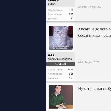
Бар24
Ancore,
14 дек 2021
Сообщения:
750
Атмосферы:
225
Уровень:
127
Ancore
, а до чего
боссы и нихуя бол
ААА
Любимчик сервера
ААА,
14 дек 2021
Олдфаг
Сообщения:
2970
Атмосферы:
915
Уровень:
157
Ну хоть танки не б