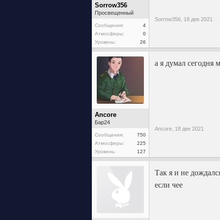
Sorrow356
Просвещенный
Sorrow356,
18 дек 2021
Сообщения:
4
Атмосферы:
0
Уровень:
26
а я думал сегодня 
Ancore
Бар24
Ancore,
18 дек 2021
Сообщения:
750
Атмосферы:
225
Уровень:
127
Так я и не дождалс
если чее