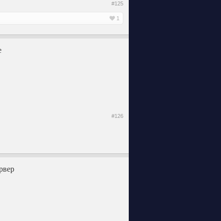
#125
1
е
#126
рвер