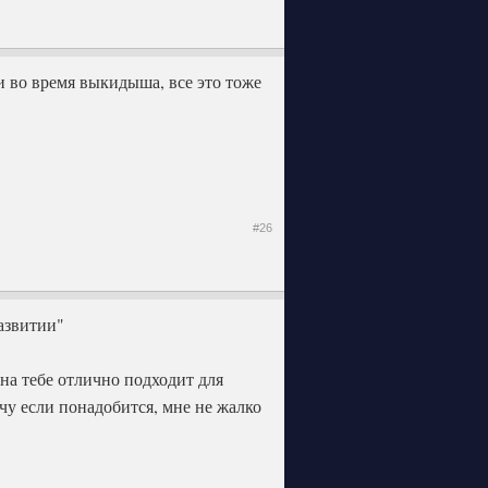
и во время выкидыша, все это тоже
#26
азвитии"
на тебе отлично подходит для
чу если понадобится, мне не жалко