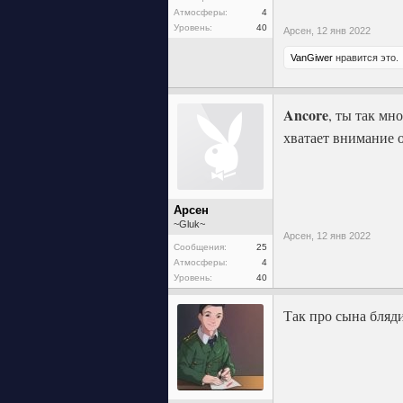
Атмосферы:
4
Уровень:
40
Арсен,
12 янв 2022
VanGiwer
нравится это.
Ancore
, ты так мн
хватает внимание о
Арсен
~Gluk~
Арсен,
12 янв 2022
Сообщения:
25
Атмосферы:
4
Уровень:
40
Так про сына бляди