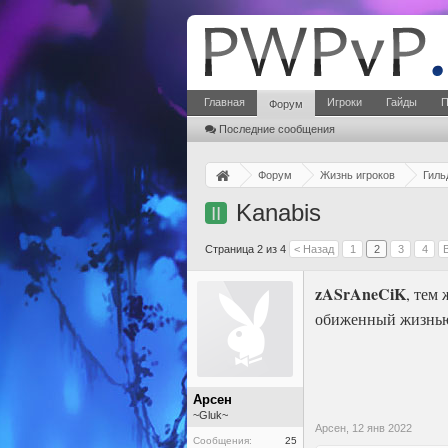
Главная
Игроки
Гайды
П
Форум
Последние сообщения
Форум
Жизнь игроков
Гиль
Kanabis
II
Страница 2 из 4
< Назад
1
2
3
4
zASrAneCiK
, тем
обиженный жизнью ч
Арсен
~Gluk~
Арсен,
12 янв 2022
Сообщения:
25