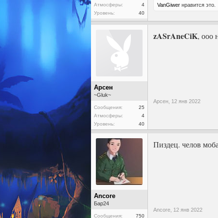
Атмосферы:
4
VanGiwer
нравится это.
Уровень:
40
zASrAneCiK
, ооо
Арсен
~Gluk~
Арсен,
12 янв 2022
Сообщения:
25
Атмосферы:
4
Уровень:
40
Пиздец. челов моб
Ancore
Бар24
Ancore,
12 янв 2022
Сообщения:
750