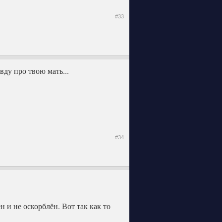
#33
вду про твою мать...
#34
н и не оскорблён. Вот так как то