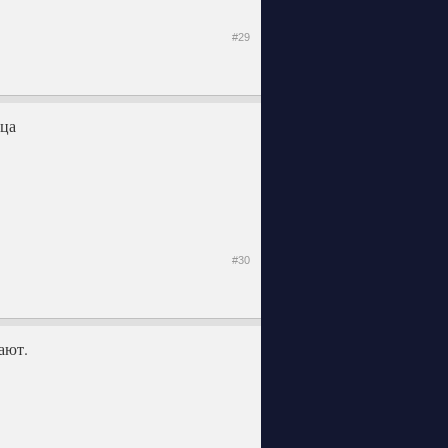
#29
еца
#30
ают.