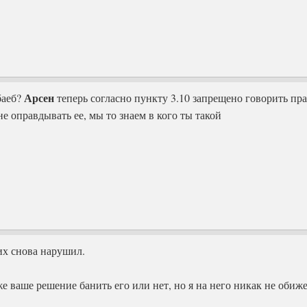
Арсен
баеб?
теперь согласно пункту 3.10 запрещено говорить пра
е оправдывать ее, мы то знаем в кого ты такой
х снова нарушил.
же ваше решение банить его или нет, но я на него никак не обиже