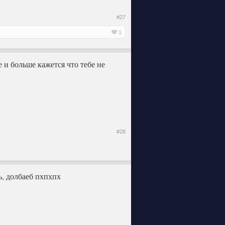
#27
1
 и больше кажется что тебе не
#28
ь, долбаеб пхпхпх