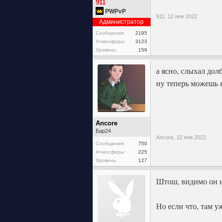
911
PWPvP
911,
12 янв 2022
Администратор
Сообщения:
2195
Атмосферы:
3123
Уровень:
159
а ясно, слыхал дол
ну теперь можешь н
Ancore
Бар24
Ancore,
12 янв 2022
Сообщения:
750
Атмосферы:
225
Уровень:
127
Штош, видимо он и
Но если что, там у