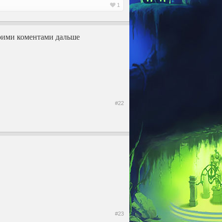
1
своими коментами дальше
#22
#23