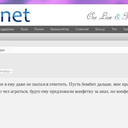
оддержка
База
Рынок
Калькулятор
События
Боссы
Топ
Ка
дии
Вперёд >
 же я ему даже не пытался ответить. Пусть бомбит дальше, мне нр
ел агриться, будто ему предложили конфетку за анал, но конфе