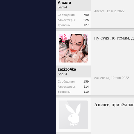
Ancore
Бар24
Ancore,
12 янв 2022
Сообщения:
750
Атмосферы:
225
Уровень:
127
ну судя по темам, 
zazizo4ka
Бар24
zazizo4ka,
12 янв 2022
Сообщения:
159
Атмосферы:
114
Уровень:
110
Ancore
, причём зд