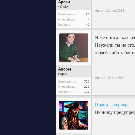
Арсен
~Gluk~
Арсен,
12 янв 2022
Сообщения:
25
Атмосферы:
4
Уровень:
40
Я же описал как те
Неужели ты на стол
людей либо таблет
Ancore
Бар24
Ancore,
12 янв 2022
Сообщения:
750
Атмосферы:
225
Уровень:
127
Правила сервера
Выношу предупреж