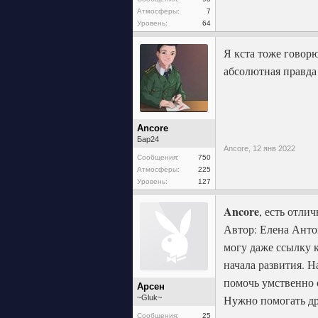
Атмосферы:
7
Уровень:
64
Я кста тоже говор
абсолютная правда
Ancore
Бар24
Ancore,
12 янв 2022
Сообщения:
750
Атмосферы:
225
Уровень:
127
Ancore
, есть отли
Автор: Елена Анто
могу даже ссылку к
начала развития. Н
помочь умственно 
Арсен
Нужно помогать др
~Gluk~
Сообщения:
25