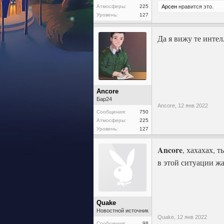
Атмосферы:
225
Арсен
нравится это.
Уровень:
127
Да я вижу те интел
Ancore
Бар24
Ancore,
12 янв 2022
Сообщения:
750
Атмосферы:
225
Уровень:
127
Ancore
, хахахах, 
в этой ситуации жа
Quake
Новостной источник
Quake,
12 янв 2022
Сообщения:
98