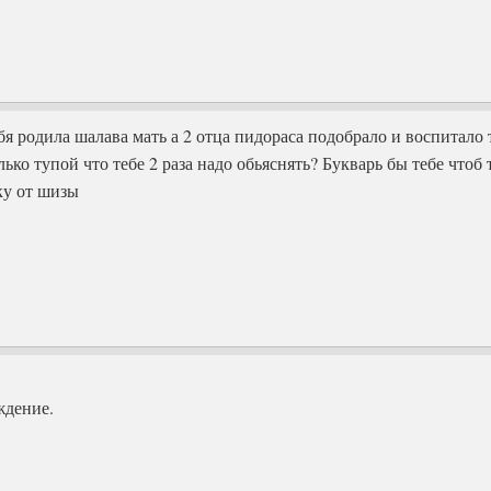
бя родила шалава мать а 2 отца пидораса подобрало и воспитало т
ько тупой что тебе 2 раза надо обьяснять? Букварь бы тебе чтоб
ку от шизы
дение.