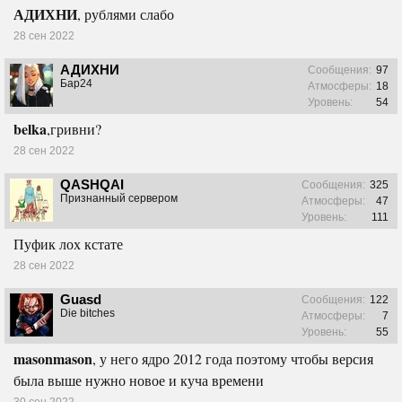
АДИХНИ
, рублями слабо
28 сен 2022
АДИХНИ
Сообщения:
97
Бар24
Атмосферы:
18
Уровень:
54
belka
,гривни?
28 сен 2022
QASHQAI
Сообщения:
325
Признанный сервером
Атмосферы:
47
Уровень:
111
Пуфик лох кстате
28 сен 2022
Guasd
Сообщения:
122
Die bitches
Атмосферы:
7
Уровень:
55
masonmason
, у него ядро 2012 года поэтому чтобы версия
была выше нужно новое и куча времени