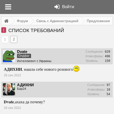
Войти
Форум
Связь с Администрацией
Предложения
I
СПИСОК ТРЕБОВАНИЙ
1
2
Dvate
Сообщения:
629
Олдфаг
Атмосферы:
496
Уровень:
159
Интеллигент с Украины
АДИХНИ
, нашла себе нового розового
26 сен 2022
АДИХНИ
Сообщения:
97
Бар24
Атмосферы:
18
Уровень:
54
Dvate
,ахаха да почему?
26 сен 2022