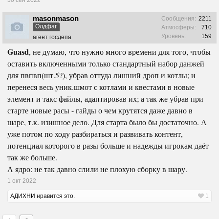
30 сен 2022
masonmason
Сообщения:
2211
Олдфаг
Атмосферы:
710
Уровень:
159
агент госдепа
Guasd
, не думаю, что нужно много времени для того, чтобы
оставить включенными только стандартный набор данжей
для пвпвп(шт.5?), убрав оттуда лишний дроп и котлы; и
перенеся весь уник.шмот с котлами и квестами в новые
элемент и такс файлы, адаптировав их; а так же убрав при
старте новые расы - гайды о чем крутятся даже давно в
шаре, т.к. изишное дело. Для старта было бы достаточно. А
уже потом по ходу разбираться и развивать контент,
потенциал которого в разы больше и надежды игрокам даёт
так же больше.
А ядро: не так давно слили не плохую сборку в шару.
1 окт 2022
АДИХНИ
нравится это.
1