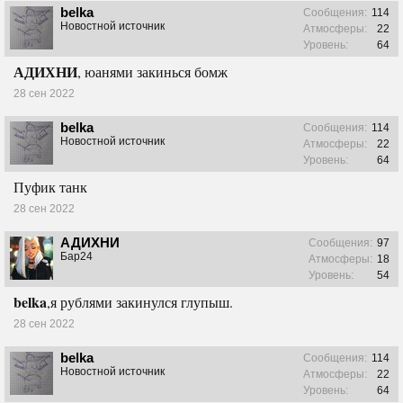
belka
Сообщения:
114
Новостной источник
Атмосферы:
22
Уровень:
64
АДИХНИ
, юанями закинься бомж
28 сен 2022
belka
Сообщения:
114
Новостной источник
Атмосферы:
22
Уровень:
64
Пуфик танк
28 сен 2022
АДИХНИ
Сообщения:
97
Бар24
Атмосферы:
18
Уровень:
54
belka
,я рублями закинулся глупыш.
28 сен 2022
belka
Сообщения:
114
Новостной источник
Атмосферы:
22
Уровень:
64