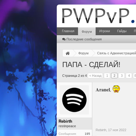
Главная
Игроки
Гайды
П
Форум
Последние сообщения
Форум
Связь с Администрацие
ПАПА - СДЕЛАЙ!
Страница 2 из 4
< Назад
1
2
3
4
Aranel
,
Rebirth
restinpeace
Rebirth,
17 ноя 2022
Сообщения:
195