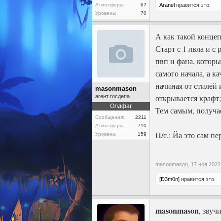
Атмосферы:
67
Aranel
нравится это.
Уровень:
70
А как такой конце
Старт с 1 лвла и с
пвп и фана, которы
самого начала, а к
начиная от стилей 
masonmason
открывается крафт;
агент госдепа
Олдфаг
Тем самым, получа
Сообщения:
2211
Атмосферы:
710
П/с.: Йа это сам п
Уровень:
159
masonmason,
17 ноя 2022
[Ð3m0n]
нравится это.
masonmason
, звуч