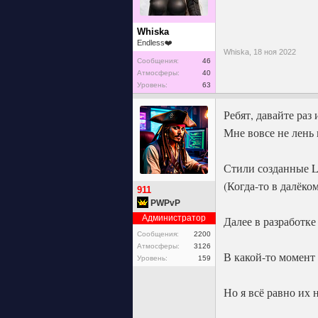
Whiska
Endless❤️
Whiska,
18 ноя 2022
Сообщения:
46
Атмосферы:
40
Уровень:
63
Ребят, давайте раз
Мне вовсе не лень 
Стили созданные L
(Когда-то в далёком
911
PWPvP
Администратор
Далее в разработке
Сообщения:
2200
Атмосферы:
3126
В какой-то момент
Уровень:
159
Но я всё равно их 