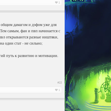
1
 с общим дамагом и дэфом уже для
. Тем самым, фан и пвп начинается с
е лвл открываются разные ништяки,
а один стат - не сильно;
гий путь к развитию и мотивации.
#22
1