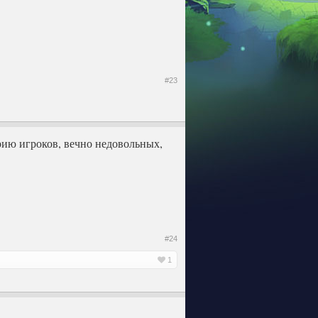
#23
рию игроков, вечно недовольных,
#24
1