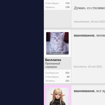
Атмосферы:
710
Думаю, со стилями 
Уровень:
159
masonmason,
18 ноя 2022
masonmason
, меня
Бесплатно
Признанный
Бесплатно,
18 ноя 2022
сервером
Сообщения:
201
Атмосферы:
66
Уровень:
101
masonmason
, все 