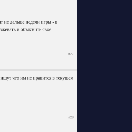
т не дальше недели игры - в
азжевать и объяснить свое
#27
 пишут что им не нравится в текущем
#28