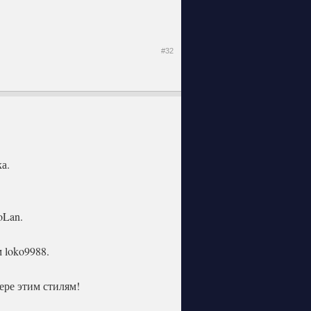
#32
а.
oLan.
 loko9988.
вере этим стилям!