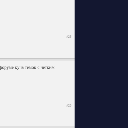
#25
 форуме куча темок с четким
#26