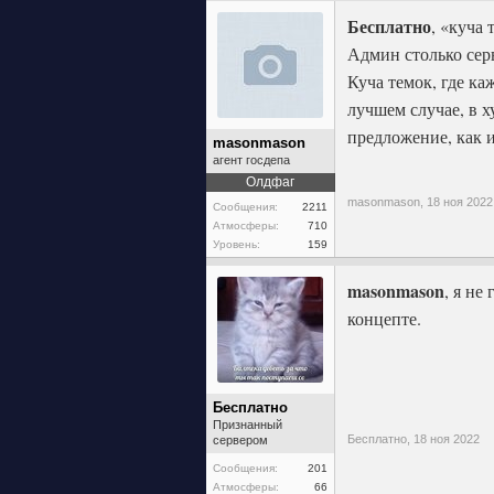
Бесплатно
, «куча 
Админ столько сер
Куча темок, где ка
лучшем случае, в х
предложение, как и
masonmason
агент госдепа
Олдфаг
masonmason,
18 ноя 2022
Сообщения:
2211
Атмосферы:
710
Уровень:
159
masonmason
, я не
концепте.
Бесплатно
Признанный
Бесплатно,
18 ноя 2022
сервером
Сообщения:
201
Атмосферы:
66