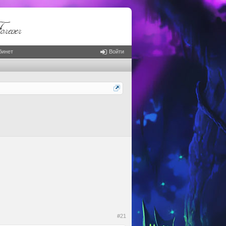
бинет
Войти
#21