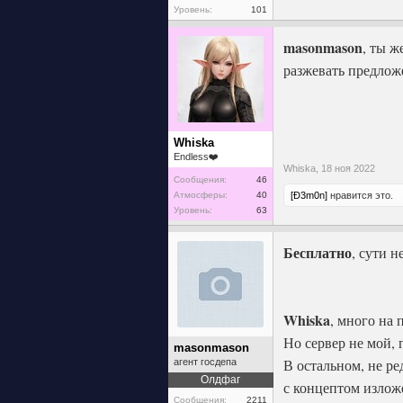
Уровень:
101
masonmason
, ты ж
разжевать предлож
Whiska
Endless❤️
Whiska,
18 ноя 2022
Сообщения:
46
Атмосферы:
40
[Ð3m0n]
нравится это.
Уровень:
63
Бесплатно
, сути н
Whiska
, много на 
Но сервер не мой,
masonmason
В остальном, не ре
агент госдепа
Олдфаг
с концептом изло
Сообщения:
2211