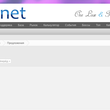
оддержка
База
Рынок
Калькулятор
События
Боссы
Топ
Ка
й
Предложения
Вперёд >