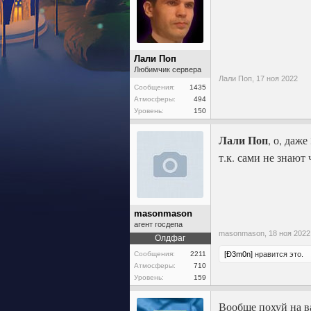
Лали Поп
Любимчик сервера
Лали Поп,
17 ноя 2022
Сообщения:
1435
Атмосферы:
494
Уровень:
150
Лали Поп
, о, даж
т.к. сами не знают 
masonmason
агент госдепа
masonmason,
18 ноя 2022
Олдфаг
[Ð3m0n]
нравится это.
Сообщения:
2211
Атмосферы:
710
Уровень:
159
Вообще похуй на в