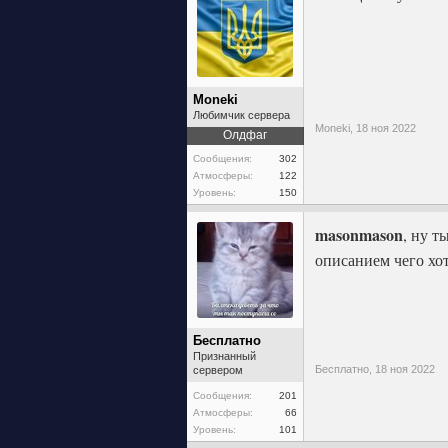
Moneki
Любимчик сервера
Moneki,
18 ноя 2022
Олдфаг
Сообщения:
302
Атмосферы:
122
Уровень:
150
masonmason
, ну т
описанием чего хо
Бесплатно
Признанный
Бесплатно,
18 ноя 2022
сервером
Сообщения:
201
Атмосферы:
66
Уровень:
101