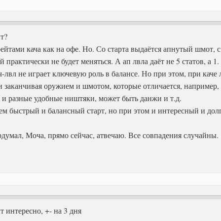
пт?
 рейтами кача как на офе. Но. Со старта выдаётся апнутый шмот,
й практически не будет меняться. А ап лвла даёт не 5 статов, а 1
ач-лвл не играет ключевую роль в балансе. Но при этом, при кач
и заканчивая оружием и шмотом, которые отличается, например, н
 и разные удобные ништяки, может быть данжи и т.д.
ем быстрый и балансный старт, но при этом и интересный и дол
ердумал, Моча, прямо сейчас, атвечаю. Все совпадения случайны.
ит интересно, +- на 3 дня