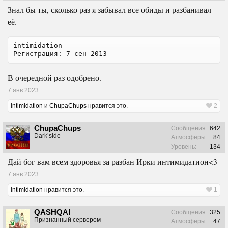
Знал бы ты, сколько раз я забывал все обиды и разбанивал
её.
intimidation

Регистрация: 7 сен 2013
В очередной раз одобрено.
7 янв 2023
intimidation
и
ChupaChups
нравится это.
2
ChupaChups
Сообщения:
642
Dark’side
Атмосферы:
84
Уровень:
134
Дай бог вам всем здоровья за разбан Ирки интимидатион<3
7 янв 2023
intimidation
нравится это.
1
QASHQAI
Сообщения:
325
Признанный сервером
Атмосферы:
47