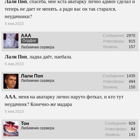
Лали Поп
, спасеба, мне кста аватарку лично админ сделал и
теперь не дает ее менять, а ради вас он так старался,
неудачники?
4 янв 2023
ААА
Сообщения:
2970
Олдфаг
Атмосферы:
915
Уровень:
157
Любимчик сервера
Лали Поп
, ладна даёт, наебала.
5 янв 2023
Лали Поп
Сообщения:
1435
Любимчик сервера
Атмосферы:
494
Уровень:
150
ААА
, меня на аватарку лично наруто фоткал, и кто тут
неудачник? Конечно-же мадара
5 янв 2023
Тон
Сообщения:
929
Любимчик сервера
Атмосферы:
84
Уровень:
141