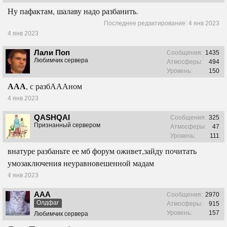
Ну пафактам, шалаву надо разбанить.
Последнее редактирование:
4 янв 2023
4 янв 2023
Лали Поп
Сообщения:
1435
Любимчик сервера
Атмосферы:
494
Уровень:
150
ААА
, с разбАААном
4 янв 2023
QASHQAI
Сообщения:
325
Признанный сервером
Атмосферы:
47
Уровень:
111
внатуре разбаньте ее мб форум оживет,зайду почитать
умозаключения неуравновешенной мадам
4 янв 2023
ААА
Сообщения:
2970
Олдфаг
Атмосферы:
915
Уровень:
157
Любимчик сервера