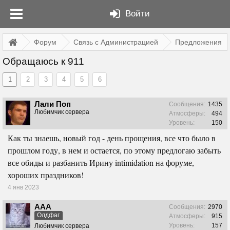
Войти
Форум
Связь с Администрацией
Предложения
Обращаюсь к 911
1
2
3
4
5
6
Лали Поп
Сообщения:
1435
Любимчик сервера
Атмосферы:
494
Уровень:
150
Как ты знаешь, новый год - день прощения, все что было в
прошлом году, в нем и остается, по этому предлогаю забыть
все обиды и разбанить Ирину intimidation на форуме,
хороших праздников!
4 янв 2023
ААА
Сообщения:
2970
Олдфаг
Атмосферы:
915
Уровень:
157
Любимчик сервера