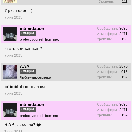
Уровень:
111
Ирка голос ..)
7 янв 2023
intimidation
Сообщения:
3636
Олдфаг
Атмосферы:
2471
Уровень:
159
protect yourself from me.
кто такой кашкай?
7 янв 2023
ААА
Сообщения:
2970
Олдфаг
Атмосферы:
915
Уровень:
157
Любимчик сервера
intimidation
, шалава.
7 янв 2023
intimidation
Сообщения:
3636
Олдфаг
Атмосферы:
2471
Уровень:
159
protect yourself from me.
ААА
, скучала? ❤️
7 янв 2023