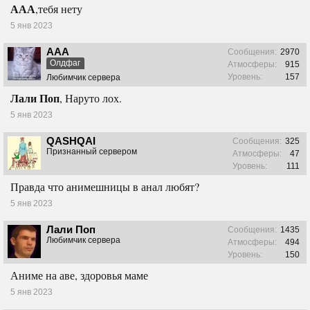
ААА
,тебя нету
5 янв 2023
ААА
Сообщения:
2970
Олдфаг
Атмосферы:
915
Уровень:
157
Любимчик сервера
Лали Поп
, Наруто лох.
5 янв 2023
QASHQAI
Сообщения:
325
Признанный сервером
Атмосферы:
47
Уровень:
111
Правда что анимешницы в анал любят?
5 янв 2023
Лали Поп
Сообщения:
1435
Любимчик сервера
Атмосферы:
494
Уровень:
150
Аниме на аве, здоровья маме
5 янв 2023