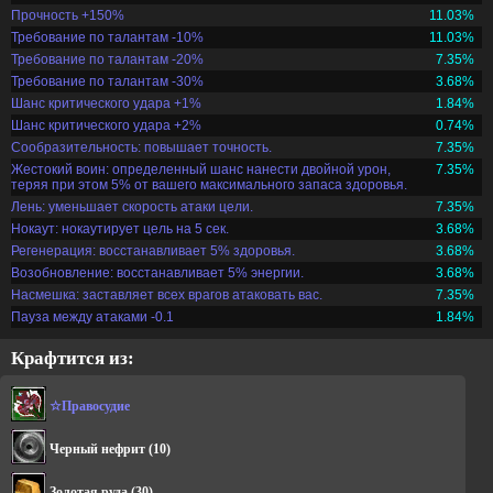
Прочность +150%
11.03%
Требование по талантам -10%
11.03%
Требование по талантам -20%
7.35%
Требование по талантам -30%
3.68%
Шанс критического удара +1%
1.84%
Шанс критического удара +2%
0.74%
Сообразительность: повышает точность.
7.35%
Жестокий воин: определенный шанс нанести двойной урон,
7.35%
теряя при этом 5% от вашего максимального запаса здоровья.
Лень: уменьшает скорость атаки цели.
7.35%
Нокаут: нокаутирует цель на 5 сек.
3.68%
Регенерация: восстанавливает 5% здоровья.
3.68%
Возобновление: восстанавливает 5% энергии.
3.68%
Насмешка: заставляет всех врагов атаковать вас.
7.35%
Пауза между атаками -0.1
1.84%
Крафтится из:
☆Правосудие
Черный нефрит
(10)
Золотая руда
(30)