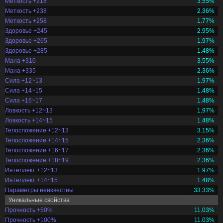
Меткость +218
3.55%
Меткость +238
2.36%
Меткость +258
1.77%
Здоровье +245
2.95%
Здоровье +265
1.97%
Здоровье +285
1.48%
Мана +310
3.55%
Мана +335
2.36%
Сила +12~13
1.97%
Сила +14~15
1.48%
Сила +16~17
1.48%
Ловкость +12~13
1.97%
Ловкость +14~15
1.48%
Телосложение +12~13
3.15%
Телосложение +14~15
2.36%
Телосложение +16~17
2.36%
Телосложение +18~19
2.36%
Интеллект +12~13
1.97%
Интеллект +14~15
1.48%
Параметры неизвестны
33.33%
Уникальные свойства
Прочность +50%
11.03%
Прочность +100%
11.03%