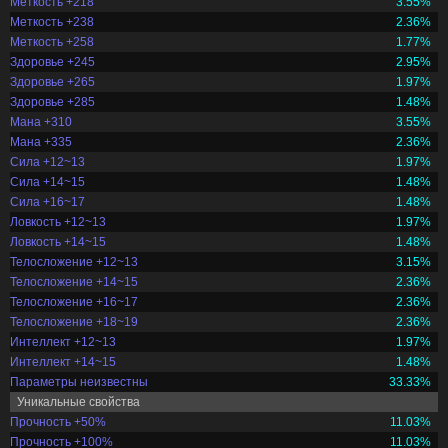
Меткость +218
3.55%
Меткость +238
2.36%
Меткость +258
1.77%
Здоровье +245
2.95%
Здоровье +265
1.97%
Здоровье +285
1.48%
Мана +310
3.55%
Мана +335
2.36%
Сила +12~13
1.97%
Сила +14~15
1.48%
Сила +16~17
1.48%
Ловкость +12~13
1.97%
Ловкость +14~15
1.48%
Телосложение +12~13
3.15%
Телосложение +14~15
2.36%
Телосложение +16~17
2.36%
Телосложение +18~19
2.36%
Интеллект +12~13
1.97%
Интеллект +14~15
1.48%
Параметры неизвестны
33.33%
Уникальные свойства
Прочность +50%
11.03%
Прочность +100%
11.03%