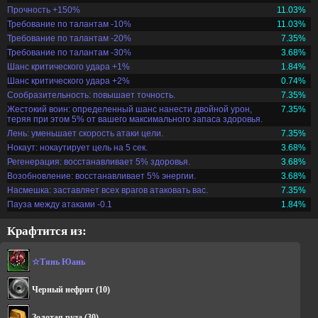
Прочность +150%
11.03%
Требование по талантам -10%
11.03%
Требование по талантам -20%
7.35%
Требование по талантам -30%
3.68%
Шанс критического удара +1%
1.84%
Шанс критического удара +2%
0.74%
Сообразительность: повышает точность.
7.35%
Жестокий воин: определенный шанс нанести двойной урон,
7.35%
теряя при этом 5% от вашего максимального запаса здоровья.
Лень: уменьшает скорость атаки цели.
7.35%
Нокаут: нокаутирует цель на 5 сек.
3.68%
Регенерация: восстанавливает 5% здоровья.
3.68%
Возобновление: восстанавливает 5% энергии.
3.68%
Насмешка: заставляет всех врагов атаковать вас.
7.35%
Пауза между атаками -0.1
1.84%
Крафтится из:
☆Тянь Юань
Черный нефрит
(10)
Золотая руда
(30)