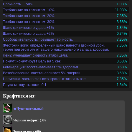
Прочность +150%
11.03%
Требование по талантам -10%
11.03%
Требование по талантам -20%
7.35%
Требование по талантам -30%
3.68%
Шанс критического удара +1%
1.84%
Шанс критического удара +2%
0.74%
Сообразительность: повышает точность.
7.35%
Жестокий воин: определенный шанс нанести двойной урон,
7.35%
теряя при этом 5% от вашего максимального запаса здоровья.
Лень: уменьшает скорость атаки цели.
7.35%
Нокаут: нокаутирует цель на 5 сек.
3.68%
Регенерация: восстанавливает 5% здоровья.
3.68%
Возобновление: восстанавливает 5% энергии.
3.68%
Насмешка: заставляет всех врагов атаковать вас.
7.35%
Пауза между атаками -0.1
1.84%
Крафтится из:
★Чувствительный
Черный нефрит
(30)
Золотая руда
(60)