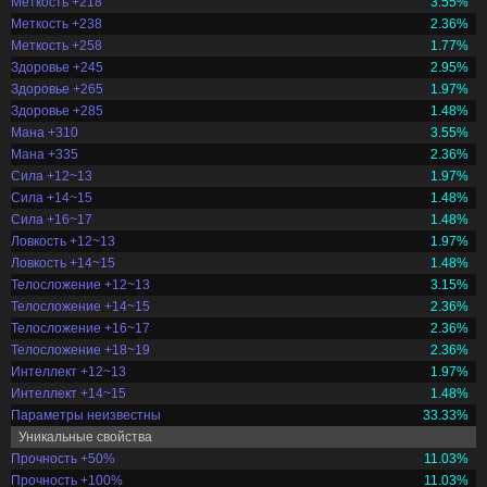
Меткость +218
3.55%
Меткость +238
2.36%
Меткость +258
1.77%
Здоровье +245
2.95%
Здоровье +265
1.97%
Здоровье +285
1.48%
Мана +310
3.55%
Мана +335
2.36%
Сила +12~13
1.97%
Сила +14~15
1.48%
Сила +16~17
1.48%
Ловкость +12~13
1.97%
Ловкость +14~15
1.48%
Телосложение +12~13
3.15%
Телосложение +14~15
2.36%
Телосложение +16~17
2.36%
Телосложение +18~19
2.36%
Интеллект +12~13
1.97%
Интеллект +14~15
1.48%
Параметры неизвестны
33.33%
Уникальные свойства
Прочность +50%
11.03%
Прочность +100%
11.03%