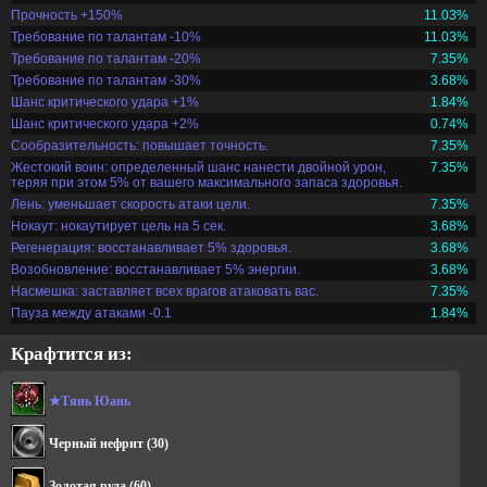
Прочность +150%
11.03%
Требование по талантам -10%
11.03%
Требование по талантам -20%
7.35%
Требование по талантам -30%
3.68%
Шанс критического удара +1%
1.84%
Шанс критического удара +2%
0.74%
Сообразительность: повышает точность.
7.35%
Жестокий воин: определенный шанс нанести двойной урон,
7.35%
теряя при этом 5% от вашего максимального запаса здоровья.
Лень: уменьшает скорость атаки цели.
7.35%
Нокаут: нокаутирует цель на 5 сек.
3.68%
Регенерация: восстанавливает 5% здоровья.
3.68%
Возобновление: восстанавливает 5% энергии.
3.68%
Насмешка: заставляет всех врагов атаковать вас.
7.35%
Пауза между атаками -0.1
1.84%
Крафтится из:
★Тянь Юань
Черный нефрит
(30)
Золотая руда
(60)