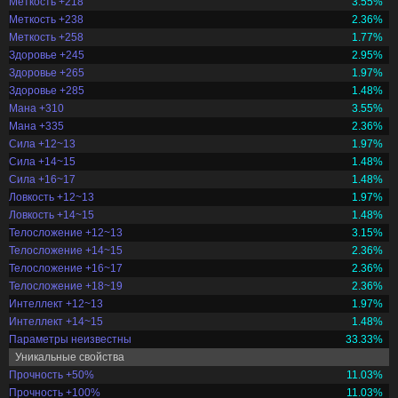
Меткость +218
3.55%
Меткость +238
2.36%
Меткость +258
1.77%
Здоровье +245
2.95%
Здоровье +265
1.97%
Здоровье +285
1.48%
Мана +310
3.55%
Мана +335
2.36%
Сила +12~13
1.97%
Сила +14~15
1.48%
Сила +16~17
1.48%
Ловкость +12~13
1.97%
Ловкость +14~15
1.48%
Телосложение +12~13
3.15%
Телосложение +14~15
2.36%
Телосложение +16~17
2.36%
Телосложение +18~19
2.36%
Интеллект +12~13
1.97%
Интеллект +14~15
1.48%
Параметры неизвестны
33.33%
Уникальные свойства
Прочность +50%
11.03%
Прочность +100%
11.03%